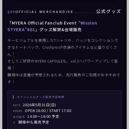
公式グッズ
§05
OFFICIAL MERCHANDISE
「MYERA Official Fanclub Event
"Mission
STYERA"#01
」グッズ解禁&会場販売
キービジュアルを使用したTシャツや、バッジをコレクションで
きるトートバッグ、Crushproof!衣装のアイテムなど盛りだくさ
ん！
そしてご好評のMYERA CAPSULEも、vol.2へパワーアップして登
場！
開場中は混雑が予想されるため、先行販売のご利用がおすすめで
す！
▍ オフィシャルグッズ販売予定時間
2026年5月31日(日)
DATE
OPEN 16:00 / START 17:00
HOURS
14:00〜16:00 予定
先行販売
開場中も販売予定
※