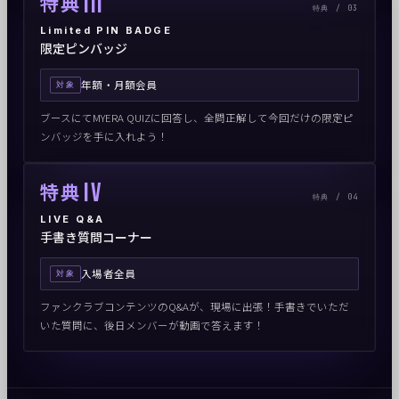
III
特典
特典 / 03
Limited PIN BADGE
限定ピンバッジ
年額・月額会員
対象
ブースにてMYERA QUIZに回答し、全問正解して今回だけの限定ピ
ンバッジを手に入れよう！
IV
特典
特典 / 04
LIVE Q&A
手書き質問コーナー
入場者全員
対象
ファンクラブコンテンツのQ&Aが、現場に出張！手書きでいただ
いた質問に、後日メンバーが動画で答えます！