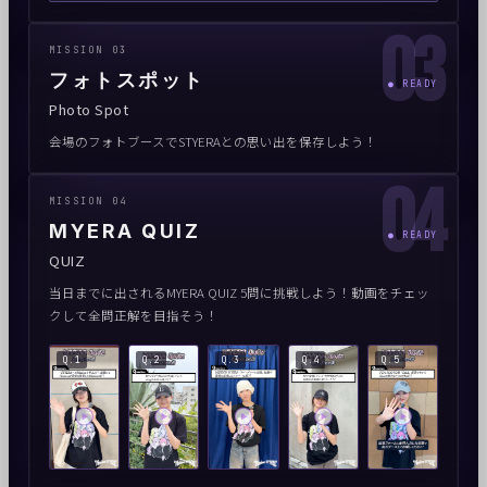
03
MISSION 03
フォトスポット
● READY
Photo Spot
会場のフォトブースでSTYERAとの思い出を保存しよう！
04
MISSION 04
MYERA QUIZ
● READY
QUIZ
当日までに出されるMYERA QUIZ 5問に挑戦しよう！動画をチェッ
クして全問正解を目指そう！
Q.1
Q.2
Q.3
Q.4
Q.5