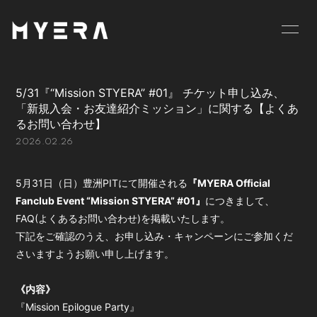
HOME
INFORMATION
5/31『“Mission STYERA” #01』 チケット申し込み、
SCHEDULE
PROFILE
「新規入会・お友達紹介ミッション」に関する【よくあ
るお問い合わせ】
VIDEO
DISCOGRAPHY
2026.02.26
GOODS
BLOG
5月31日（日）豊洲PITにて開催される
『MYERA Official
MOVIE
RADIO
Fanclub Event “Mission STYERA” #01』
につきまして、
FAQ(よくあるお問い合わせ)を掲載いたします。
PHOTO
お仕事のご依頼等は
下記をご確認のうえ、お申し込み・キャンペーンにご参加くだ
こちら
さいますようお願い申し上げます。
《内容》
『Mission Epilogue Party』