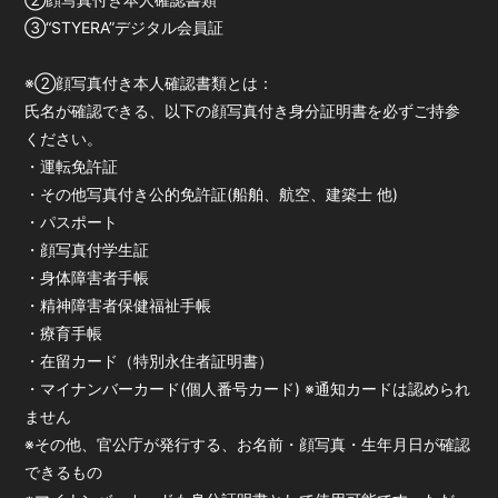
③“STYERA”デジタル会員証
※②顔写真付き本人確認書類とは：
氏名が確認できる、以下の顔写真付き身分証明書を必ずご持参
ください。
・運転免許証
・その他写真付き公的免許証(船舶、航空、建築士 他)
・パスポート
・顔写真付学生証
・身体障害者手帳
・精神障害者保健福祉手帳
・療育手帳
・在留カード（特別永住者証明書）
・マイナンバーカード(個人番号カード) ※通知カードは認められ
ません
※その他、官公庁が発行する、お名前・顔写真・生年月日が確認
できるもの