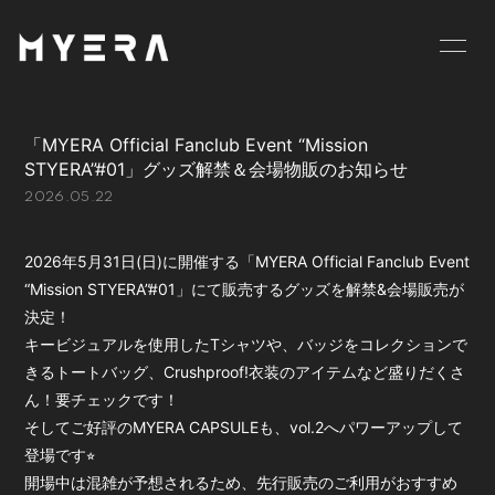
HOME
INFORMATION
「MYERA Official Fanclub Event “Mission
SCHEDULE
PROFILE
STYERA”#01」グッズ解禁＆会場物販のお知らせ
2026.05.22
VIDEO
DISCOGRAPHY
GOODS
BLOG
2026年5月31日(日)に開催する「MYERA Official Fanclub Event
“Mission STYERA”#01」にて販売するグッズを解禁&会場販売が
MOVIE
RADIO
決定！
キービジュアルを使用したTシャツや、バッジをコレクションで
PHOTO
お仕事のご依頼等は
きるトートバッグ、Crushproof!衣装のアイテムなど盛りだくさ
こちら
ん！要チェックです！
そしてご好評のMYERA CAPSULEも、vol.2へパワーアップして
登場です⭐︎
開場中は混雑が予想されるため、先行販売のご利用がおすすめ