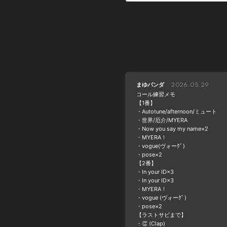
まゆパンダ
2026.05.29
コール練習メモ
【1番】
・Autotune/afternoon/ミュート
・世界/厄介/MYERA
・Now you say my name×2
・MYERA！
・vogue(ヴォーｸﾞ)
・pose×2
【2番】
・In your ID×3
・In your ID×3
・MYERA！
・vogue (ヴォーｸﾞ)
・pose×2
【ラストサビまで】
・👏 (Clap)