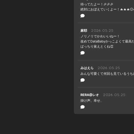
待ってたよー！🎉🎉🎉
絶対におぼえていくよー！🔥🔥🔥😊
麻耶
2026.05.25
ノリノリでかわいいねー！
改めてDataBabyかっこよくて最高
ばっちり覚えとくね👏
みはえら
2026.05.25
みんな可愛くて何回も見ているうち
RERA@レオ
2026.05.25
掛け声、幸せ、