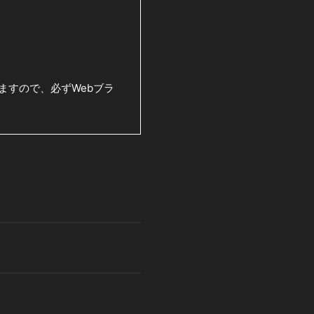
ますので、
必ずWebブラ