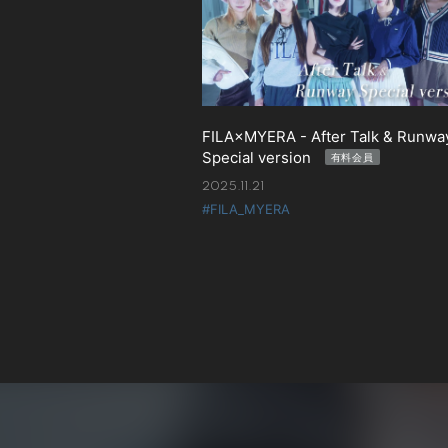
FILA×MYERA - After Talk & Runwa
Special version
有料会員
2025.11.21
#FILA_MYERA