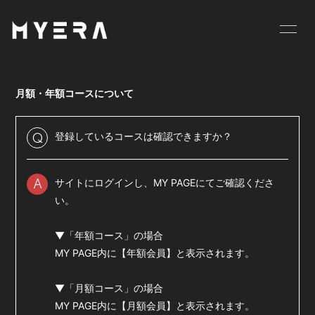
HOME
INFORMATION
月額・年額コースについて
SCHEDULE
PROFILE
VIDEO
DISCOGRAPHY
登録しているコースは確認できますか？
Q
GOODS
BLOG
サイトにログインし、MY PAGEにてご確認くださ
A
MOVIE
RADIO
い。
PHOTO
お仕事のご依頼等は
▼「年額コース」の場合
こちら
MY PAGE内に【年額会員】と表示されます。
▼「月額コース」の場合
MY PAGE内に【月額会員】と表示されます。