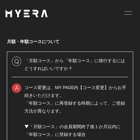
HOME
INFORMATION
月額・年額コースについて
SCHEDULE
PROFILE
VIDEO
DISCOGRAPHY
「月額コース」から「年額コース」に移行するには
Q
どうすればいいですか？
GOODS
BLOG
コース変更は、MY PAGE内【コース変更】からお手
MOVIE
RADIO
A
続きいただけます。
PHOTO
お仕事のご依頼等は
「年額コース」に再登録する時期によって、ご登録
こちら
方法が異なります。
▼「月額コース」の会員期間終了後１か月以内に
「年額コース」に登録する場合