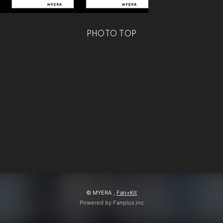
会員登録
ログイン
PHOTO TOP
© MYERA ,
Fan+Kit
Powered by Fanplus.inc