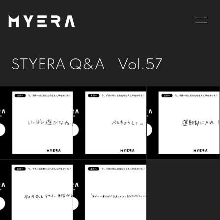
HOME
INFORMATION
STYERA Q&A Vol.57
SCHEDULE
PROFILE
VIDEO
DISCOGRAPHY
GOODS
BLOG
MOVIE
RADIO
PHOTO
お仕事のご依頼等は
こちら