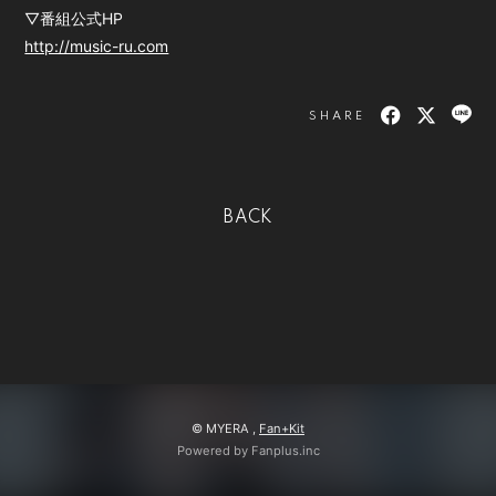
▽番組公式HP
会員登録
ログイン
http://music-ru.com
SHARE
BACK
© MYERA ,
Fan+Kit
Powered by Fanplus.inc