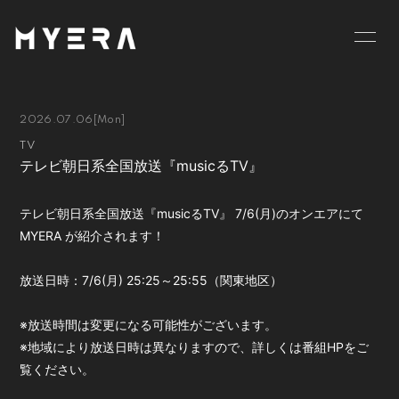
HOME
INFORMATION
2026.07.06
[Mon]
SCHEDULE
PROFILE
TV
テレビ朝日系全国放送『musicるTV』
VIDEO
DISCOGRAPHY
GOODS
BLOG
テレビ朝日系全国放送『musicるTV』 7/6(月)のオンエアにて
MYERA が紹介されます！
MOVIE
RADIO
放送日時：7/6(月) 25:25～25:55（関東地区）
PHOTO
お仕事のご依頼等は
こちら
※放送時間は変更になる可能性がございます。
※地域により放送日時は異なりますので、詳しくは番組HPをご
覧ください。