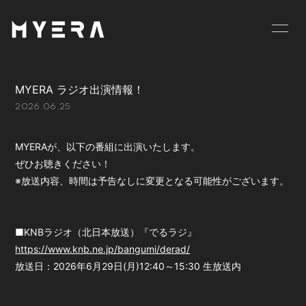
HOME
INFORMATION
MYERA ラジオ出演情報！
SCHEDULE
PROFILE
2026.06.25
VIDEO
DISCOGRAPHY
MYERAが、以下の番組に出演いたします。
GOODS
BLOG
ぜひお聴きください！
※放送内容、時間は予告なしに変更となる可能性がございます。
MOVIE
RADIO
PHOTO
お仕事のご依頼等は
■KNBラジオ（北日本放送）『でるラジ』
こちら
https://www.knb.ne.jp/bangumi/derad/
放送日：2026年6月29日(月)12:40～15:30 生放送内