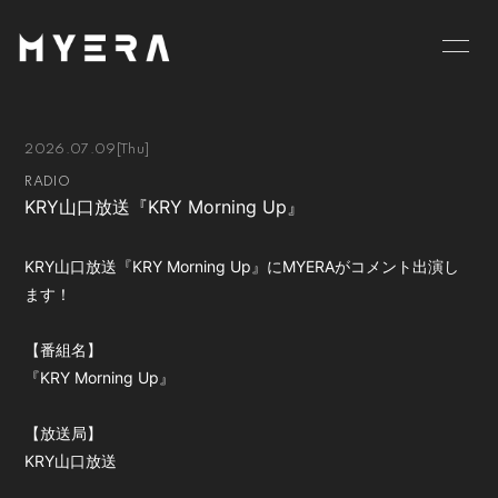
HOME
INFORMATION
2026.07.09
[Thu]
SCHEDULE
PROFILE
RADIO
KRY山口放送『KRY Morning Up』
VIDEO
DISCOGRAPHY
GOODS
BLOG
KRY山口放送『KRY Morning Up』にMYERAがコメント出演し
ます！
MOVIE
RADIO
【番組名】
PHOTO
お仕事のご依頼等は
『KRY Morning Up』
こちら
【放送局】
KRY山口放送