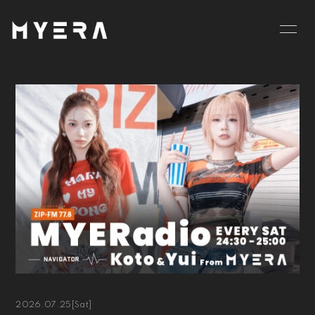
HOME
INFORMATION
SCHEDULE
PROFILE
VIDEO
DISCOGRAPHY
GOODS
BLOG
MOVIE
RADIO
PHOTO
お仕事のご依頼等は
こちら
2026.07.25
[Sat]