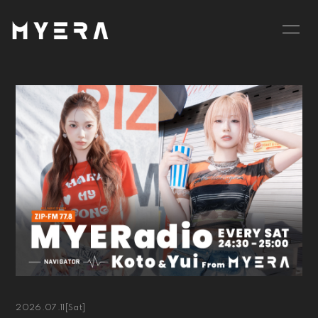
HOME
INFORMATION
SCHEDULE
PROFILE
VIDEO
DISCOGRAPHY
GOODS
BLOG
MOVIE
RADIO
PHOTO
お仕事のご依頼等は
こちら
2026.07.11
[Sat]