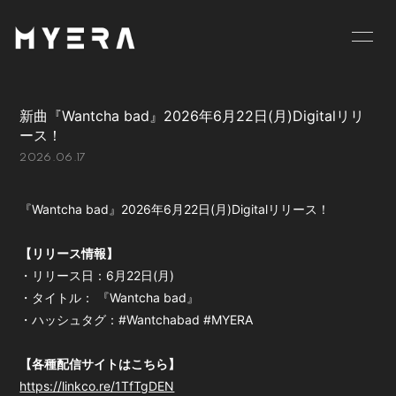
HOME
INFORMATION
新曲『Wantcha bad』2026年6月22日(月)Digitalリリ
SCHEDULE
PROFILE
ース！
2026.06.17
VIDEO
DISCOGRAPHY
GOODS
BLOG
『Wantcha bad』2026年6月22日(月)Digitalリリース！
MOVIE
RADIO
【リリース情報】
・リリース日：6月22日(月)
PHOTO
お仕事のご依頼等は
・タイトル： 『Wantcha bad』
こちら
・ハッシュタグ：#Wantchabad #MYERA
【各種配信サイトはこちら】
https://linkco.re/1TfTgDEN