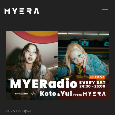
HOME
INFORMATION
SCHEDULE
PROFILE
VIDEO
DISCOGRAPHY
GOODS
BLOG
MOVIE
RADIO
PHOTO
お仕事のご依頼等は
こちら
2026.06.13
[Sat]