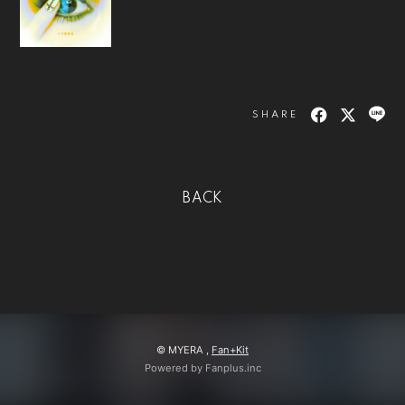
会員登録
ログイン
SHARE
BACK
© MYERA ,
Fan+Kit
Powered by Fanplus.inc