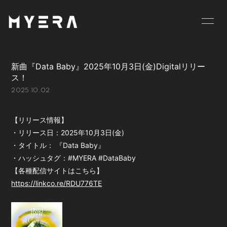
HOME
INFORMATION
新曲『Data Baby』2025年10月3日(金)Digitalリリー
SCHEDULE
PROFILE
ス！
2025.10.02
VIDEO
DISCOGRAPHY
GOODS
BLOG
【リリース情報】
・リリース日：2025年10月3日(金)
MOVIE
RADIO
・タイトル： 『Data Baby』
・ハッシュタグ：#MYERA #DataBaby
PHOTO
お仕事のご依頼等は
【各種配信サイトはこちら】
こちら
https://linkco.re/RDU776TE