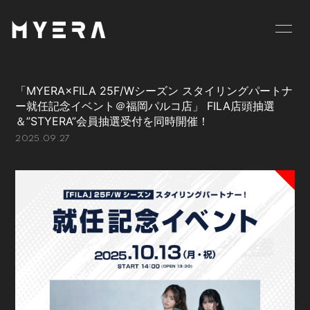
HOME
INFORMATION
「MYERA×FILA 25F/Wシーズン スタイリングパートナ
SCHEDULE
PROFILE
ー就任記念イベント＠福岡パルコ店」 FILA店頭抽選
＆”STYERA”会員抽選受付を同時開催！
VIDEO
DISCOGRAPHY
2025.09.27
GOODS
BLOG
MOVIE
RADIO
PHOTO
お仕事のご依頼等は
こちら