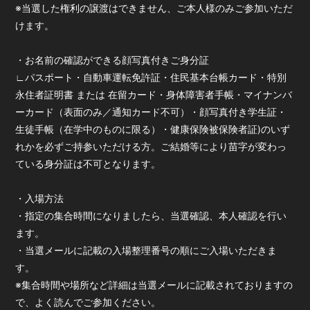
※当選した権利の譲渡はできません、ご本人様のみご参加いただ
けます。
・お名前の確認ができる顔写真付きご身分証
∟パスポート・自動車運転免許証・住民基本台帳カード・特別
永住者証明書 または 在留カード・身体障害者手帳・マイナンバ
ーカード（表面のみ／通知カード不可）・顔写真付き学生証・
生徒手帳（在学中のものに限る）・健康保険被保険者証)のいず
れかを必ずご持参いただける方。ご結婚等により苗字が変わっ
ている身分証は不可となります。
・入場方法
・指定の集合時間になりましたら、当選確認、本人確認を行い
ます。
・当選メールに記載の入場整理番号の順にご入場いただきま
す。
※集合時間や場所など詳細は当選メールに記載されておりますの
で、よく読んでご参加ください。