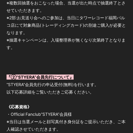
※複数回抽選をおこなった場合、当選が出た時点で抽選終了とさ
せていただきます。
※2部:お見送り会へのご参加は、当日にタワーレコード福岡パル
コ店にて対象商品(トレーディングカード)の別途ご購入が必要と
なります。
※抽選キャンペーンは、入場整理券が無くなり次第終了となりま
す。
『②”STYERA”会員先行について』
“STYERA”会員先行の申込受付(無料)を行います。
以下応募詳細をご覧いただきご応募ください。
《応募資格》
・Official Fanclub”STYERA”会員様
※当日は当選メールと顔写真付き身分証をご提示いただき、ご本
人確認させていただきます。