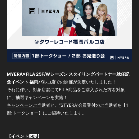
会員登録
ログイン
MYERA×FILA 25F/Wシーズン スタイリングパートナー就任記
念イベント 福岡パルコ店
での開催が決定いたしました！
それに伴い、対象店舗にてFILA商品をご購入された方を対象
に、抽選キャンペーンを実施！
キャンペーンご当選者
と、
“STYERA”会員受付のご当選者
を【1
部:トークショー】にご招待いたします。
【イベント概要】