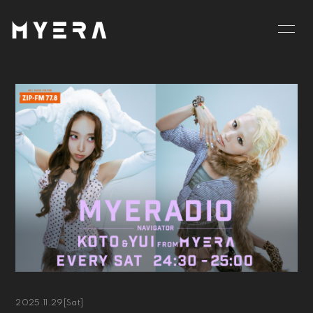
HOME
INFORMATION
SCHEDULE
PROFILE
VIDEO
DISCOGRAPHY
GOODS
BLOG
MOVIE
RADIO
PHOTO
お仕事のご依頼等は
こちら
2025.11.29
[Sat]