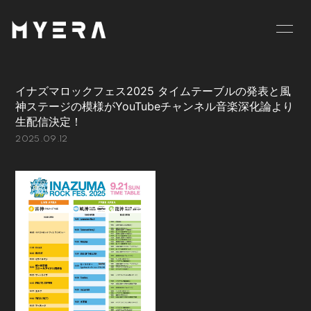
HOME
INFORMATION
イナズマロックフェス2025 タイムテーブルの発表と風
SCHEDULE
PROFILE
神ステージの模様がYouTubeチャンネル音楽深化論より
生配信決定！
VIDEO
DISCOGRAPHY
2025.09.12
GOODS
BLOG
MOVIE
RADIO
PHOTO
お仕事のご依頼等は
こちら