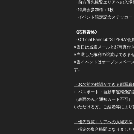
・前方優先観覧エリアへの入場
・特典会参加権：1枚
・イベント限定記念ステッカー
《応募資格》
・Official Fanclub”STYERA”
※当日は当選メールと顔写真付
※当選した権利の譲渡はできま
※当イベントはオープンスペー
す。
・お名前の確認ができる顔写真
∟パスポート・自動車運転免許
（表面のみ／通知カード不可）
いただける方。ご結婚等により
・優先観覧エリアへの入場方法
・指定の集合時間になりました