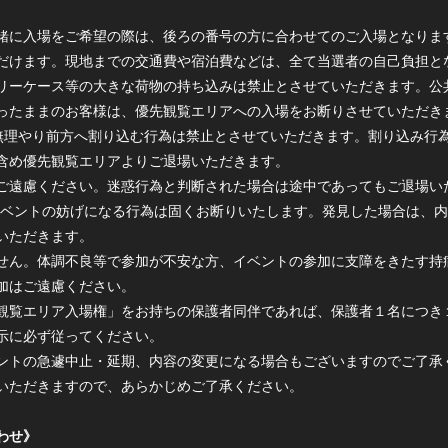
緒に入場をご希望の際は、後ろの番号の方に合わせてのご入場となりま
だけます。現地までの交通費や宿泊費などは、全て当選者の自己負担と
リーケース等の大きな荷物の持ち込みは禁止とさせていただきます。公
ったままのお客様は、優先観覧エリアへの入場をお断りさせていただき
無理やり前方へ割り込む行為は禁止とさせていただきます。割り込み行
含め優先観覧エリアよりご退場いただきます。
ご遠慮ください。迷惑行為と判断された場合は途中であってもご退場い
イベントの妨げになる行為は固くお断りいたします。発見した場合は、
いただきます。
せん。体調不良等で参加が不安な方、イベントの参加に支障をきたす持
加はご遠慮ください。
観覧エリア入場権」をお持ちの保護者同伴であれば、保護者１名につき
示に必ず従ってください。
ントの急遽中止・延期、内容の変更になる場合もございますのでご了承
いただきますので、あらかじめご了承ください。
わせ》