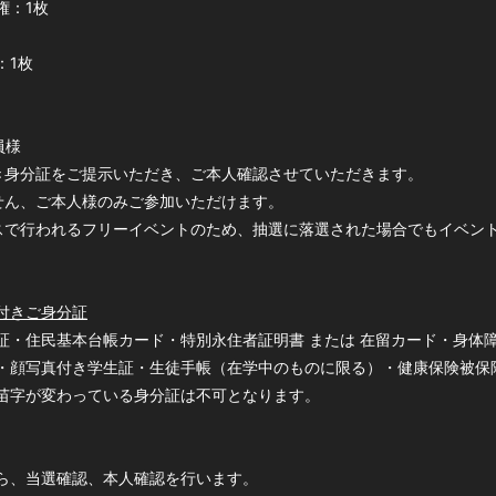
権：1枚
：1枚
会員様
き身分証をご提示いただき、ご本人確認させていただきます。
せん、ご本人様のみご参加いただけます。
スで行われるフリーイベントのため、抽選に落選された場合でもイベン
付きご身分証
証・住民基本台帳カード・特別永住者証明書 または 在留カード・身体
・顔写真付き学生証・生徒手帳（在学中のものに限る）・健康保険被保
苗字が変わっている身分証は不可となります。
ら、当選確認、本人確認を行います。