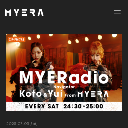
HOME
INFORMATION
SCHEDULE
PROFILE
VIDEO
DISCOGRAPHY
GOODS
BLOG
MOVIE
RADIO
PHOTO
お仕事のご依頼等は
こちら
2025.07.05
[Sat]