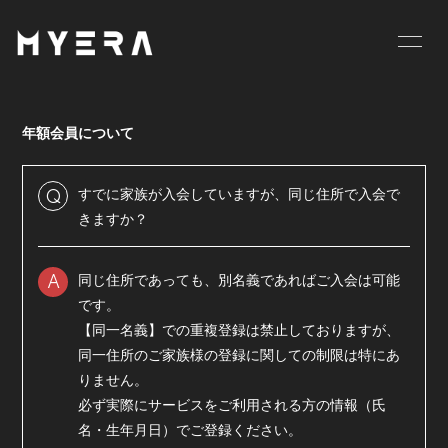
HOME
INFORMATION
年額会員について
SCHEDULE
PROFILE
VIDEO
DISCOGRAPHY
すでに家族が入会していますが、同じ住所で入会で
Q
きますか？
GOODS
BLOG
同じ住所であっても、別名義であればご入会は可能
MOVIE
RADIO
A
です。
PHOTO
お仕事のご依頼等は
【同一名義】での重複登録は禁止しておりますが、
こちら
同一住所のご家族様の登録に関しての制限は特にあ
りません。
必ず実際にサービスをご利用される方の情報（氏
名・生年月日）でご登録ください。