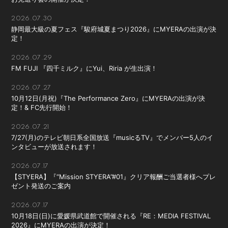
会員登録
ログイン
2026.07.30
静岡最大級の夏フェス『駿府城夏まつり2026』にMYERAの出演が決
定！
2026.07.29
FM FUJI 『四千ミルク』にYui、Riria が生出演！
2026.07.27
10月12日(月祝)『The Performance Zero』にMYERAの出演が決
定！& FC先行開始！
2026.07.21
7/27(月)のテレビ朝日系全国放送『musicるTV』でメンバー5人のイ
ンタビューが放送されます！
2026.07.17
【STYERA】『“Mission STYERA”#01』クリア報酬ご当選者様へプレ
ゼント発送のご案内
2026.07.17
10月18日(日)に愛媛県武道館で開催される『RE：MEDIA FESTIVAL
2026』にMYERAの出演が決定！