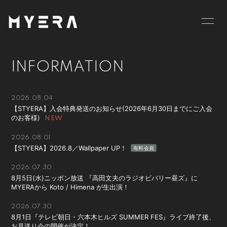
HOME
INFORMATION
INFORMATION
SCHEDULE
PROFILE
VIDEO
DISCOGRAPHY
2026.08.04
【STYERA】入会特典発送のお知らせ(2026年6月30日までにご入会
のお客様)
GOODS
BLOG
2026.08.01
MOVIE
RADIO
【STYERA】2026.8／Wallpaper UP！
有料会員
PHOTO
お仕事のご依頼等は
2026.07.30
こちら
8月5日(水)ニッポン放送 『高田文夫のラジオビバリー昼ズ』に
MYERAから Koto / Himena が生出演！
2026.07.30
8月1日『テレビ朝日・六本木ヒルズ SUMMER FES』ライブ終了後、
お見送り会の開催が決定！