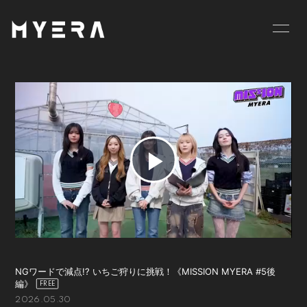
HOME
INFORMATION
SCHEDULE
PROFILE
VIDEO
DISCOGRAPHY
GOODS
BLOG
P
MOVIE
RADIO
l
PHOTO
お仕事のご依頼等は
こちら
a
NGワードで減点!? いちご狩りに挑戦！《MISSION MYERA #5後
編》
2026.05.30