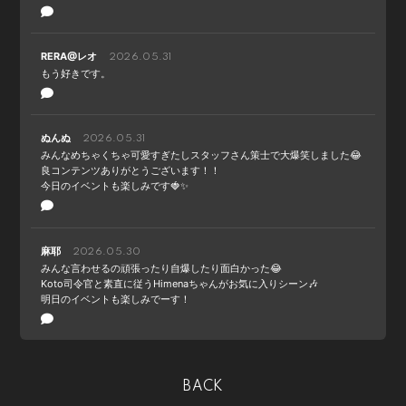
RERA@レオ
2026.05.31
もう好きです。
ぬんぬ
2026.05.31
みんなめちゃくちゃ可愛すぎたしスタッフさん策士で大爆笑しました😂
良コンテンツありがとうございます！！
今日のイベントも楽しみです🍓✨
麻耶
2026.05.30
みんな言わせるの頑張ったり自爆したり面白かった😂
Koto司令官と素直に従うHimenaちゃんがお気に入りシーン🎶
明日のイベントも楽しみでーす！
BACK