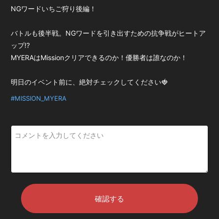
y
NGワードいちご狩り後編！
会員登録
ログイン
バトルも後半戦。NGワードを引き出すための抗争戦がヒートア
V
ップ!?
MYERAはMissionクリアできるのか！優勝者は誰なのか！
i
明日のイベント前に、絶対チェックしてください🍓
#MISSION_MYERA
d
e
o