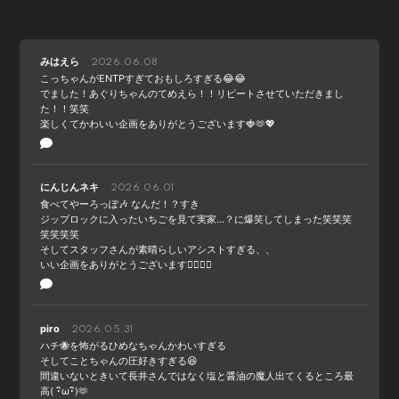
みはえら
2026.06.08
こっちゃんがENTPすぎておもしろすぎる😂😂
でました！あぐりちゃんのてめえら！！リピートさせていただきまし
た！！笑笑
楽しくてかわいい企画をありがとうございます🍓🫶💖
にんじんネキ
2026.06.01
食べてやーろっぽ🎶 なんだ！？すき
ジップロックに入ったいちごを見て実家…？に爆笑してしまった笑笑笑
笑笑笑笑
そしてスタッフさんが素晴らしいアシストすぎる、、
いい企画をありがとうございます🙇‍♀️🙇‍♀️
piro
2026.05.31
ハチ🐝を怖がるひめなちゃんかわいすぎる
そしてことちゃんの圧好きすぎる😆
間違いないときいて長井さんではなく塩と醤油の魔人出てくるところ最
高( ･ิω･ิ)🫶