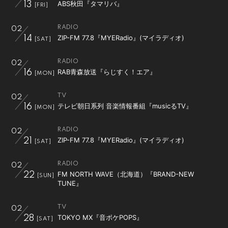
ABS秋田『タマリバ』
13
[FRI]
RADIO
02
ZIP-FM 77.8『MYERadio』(マイラディオ)
14
[SAT]
RADIO
02
RAB青森放送『らじすく！エア』
16
[MON]
TV
02
テレビ朝日系列 音楽情報番組『musicるTV』
16
[MON]
RADIO
02
ZIP-FM 77.8『MYERadio』(マイラディオ)
21
[SAT]
RADIO
02
FM NORTH WAVE（北海道）『BRAND-NEW
22
[SUN]
TUNE』
TV
02
TOKYO MX『音ボケPOPS』
28
[SAT]