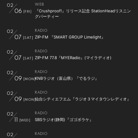
WEB
02
会員登録
ログイン
『Crushproof!』リリース記念 StationHeadリスニン
06
[FRI]
グパーティー
RADIO
02
ZIP-FM 『SMART GROUP Limelight』
07
[SAT]
RADIO
02
ZIP-FM 77.8『MYERadio』(マイラディオ)
07
[SAT]
RADIO
02
KNBラジオ（富山県）『でるラジ』
09
[MON]
RADIO
02
仙台シティエフエム『ラジオ３マイタウンレディオ』
09
[MON]
RADIO
02
SBSラジオ(静岡)『ゴゴボラケ』
11
[WED]
RADIO
02