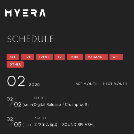
HOME
INFORMATION
SCHEDULE
SCHEDULE
PROFILE
VIDEO
DISCOGRAPHY
ALL
LIVE
EVENT
TV
RADIO
MAGAZINE
WEB
OTHER
GOODS
BLOG
02
MOVIE
RADIO
LAST MONTH
NEXT MONTH
2026
PHOTO
お仕事のご依頼等は
OTHER
02
こちら
Digital Release「Crushproof!」
02
[MON]
RADIO
02
エフエム新潟 『SOUND SPLASH』
05
[THU]