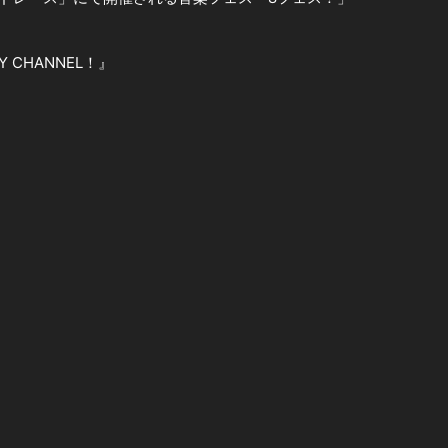
 CHANNEL！』
G STREET』
T MAGIC』
チ劇場」
ERadio』(マイラディオ)