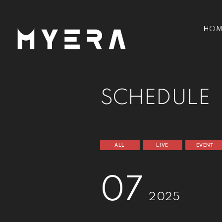
HOM
SCHEDULE
ALL
LIVE
EVENT
07
2025