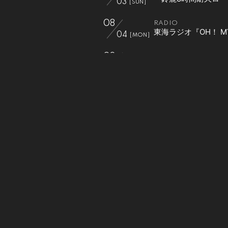
03
[SUN]
08
RADIO
東海ラジオ『OH！ MY
04
[MON]
08
RADIO
FM AICHI『EVENIN
04
[MON]
08
RADIO
FM GIFU『TWILIGH
04
[MON]
08
RADIO
東海ラジオ 「金シャ
08
[FRI]
08
EVENT
『LuckyFes 2025』
09
[SAT]
08
RADIO
ZIP-FM 77.8『MY
09
[SAT]
08
RADIO