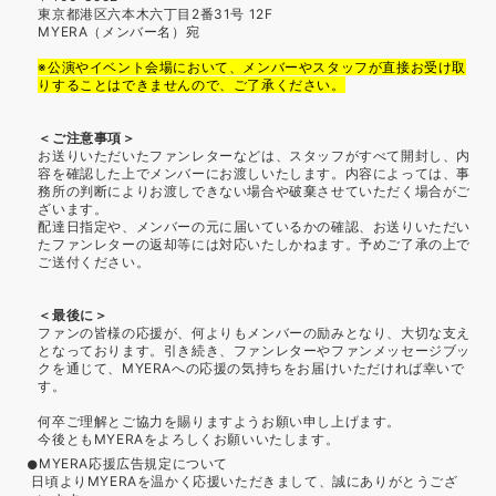
東京都港区六本木六丁目2番31号 12F
MYERA（メンバー名）宛
※公演やイベント会場において、メンバーやスタッフが直接お受け取
りすることはできませんので、ご了承ください。
＜ご注意事項＞
お送りいただいたファンレターなどは、スタッフがすべて開封し、内
容を確認した上でメンバーにお渡しいたします。内容によっては、事
務所の判断によりお渡しできない場合や破棄させていただく場合がご
ざいます。
配達日指定や、メンバーの元に届いているかの確認、お送りいただい
たファンレターの返却等には対応いたしかねます。予めご了承の上で
ご送付ください。
＜最後に＞
ファンの皆様の応援が、何よりもメンバーの励みとなり、大切な支え
となっております。引き続き、ファンレターやファンメッセージブッ
クを通じて、MYERAへの応援の気持ちをお届けいただければ幸いで
す。
何卒ご理解とご協力を賜りますようお願い申し上げます。
今後ともMYERAをよろしくお願いいたします。
MYERA応援広告規定について
日頃よりMYERAを温かく応援いただきまして、誠にありがとうござ