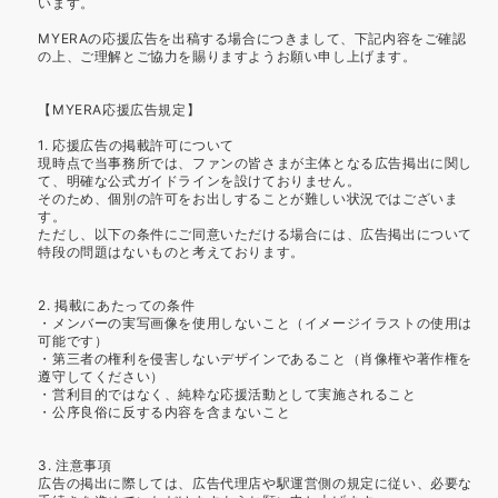
います。
MYERAの応援広告を出稿する場合につきまして、下記内容をご確認
の上、ご理解とご協力を賜りますようお願い申し上げます。
【MYERA応援広告規定】
1. 応援広告の掲載許可について
現時点で当事務所では、ファンの皆さまが主体となる広告掲出に関し
て、明確な公式ガイドラインを設けておりません。
そのため、個別の許可をお出しすることが難しい状況ではございま
す。
ただし、以下の条件にご同意いただける場合には、広告掲出について
特段の問題はないものと考えております。
2. 掲載にあたっての条件
・メンバーの実写画像を使用しないこと（イメージイラストの使用は
可能です）
・第三者の権利を侵害しないデザインであること（肖像権や著作権を
遵守してください）
・営利目的ではなく、純粋な応援活動として実施されること
・公序良俗に反する内容を含まないこと
3. 注意事項
広告の掲出に際しては、広告代理店や駅運営側の規定に従い、必要な