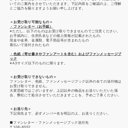
いてのご案内をさせていただきます。下記内容をご確認の上、ご理解
とご協力を賜りますようお願い申し上げます。
＜お受け取り可能なもの＞
・ファンレター（お手紙）
※ただし、以下のものはお受け取りできませんのでご注意ください。
お手紙内に、住所氏名などの個人情報が記載されたもの。
現金や金券、金属類、電子部品等が含まれたもの
着払いで送付されたもの
・色紙（寄せ書きやファンアートを含む）およびファンメッセージブ
ック
※A3サイズ以下のものに限ります。
＜お受け取りできないもの＞
ファンレター、色紙、ファンメッセージブック以外の全ての送付物は
お受け取りできません。
大変恐縮ではございますが、上記以外の物品をお送りいただいた場
合、弊社にて処分させていただきますことを、予めご了承ください。
＜お送り先＞
下記宛先まで、必ずメンバー名を明記の上、お送りください。
■ファンレター・ファンメッセージブック送付先
〒106-8552