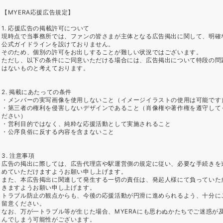
【MYERA応援広告規定】
1. 応援広告の掲載許可について
現時点で当事務所では、ファンの皆さまが主体となる広告掲出に関して、明確
公式ガイドラインを設けておりません。
そのため、個別の許可をお出しすることが難しい状況ではございます。
ただし、以下の条件にご同意いただける場合には、広告掲出について特段の問
はないものと考えております。
2. 掲載にあたっての条件
・メンバーの実写画像を使用しないこと（イメージイラストの使用は可能です
・第三者の権利を侵害しないデザインであること（肖像権や著作権を遵守して
ださい）
・営利目的ではなく、純粋な応援活動として実施されること
・公序良俗に反する内容を含まないこと
3. 注意事項
広告の掲出に際しては、広告代理店や駅運営側の規定に従い、必要な手続きを
めていただけますようお願い申し上げます。
また、本広告掲出に関連して発生する一切の責任は、発起人様にて負っていた
きますようお願い申し上げます。
トラブル防止の観点からも、今後の応援活動が円滑に進められるよう、十分に
留意ください。
なお、万が一トラブル等が生じた場合、MYERAにも思わぬかたちでご迷惑が
んでしまう可能性がございます。