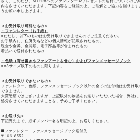
さて、このたび、MYERAへのファンレターやプレゼントの送付についてのご
内をさせていただきます。下記内容をご確認の上、ご理解とご協力を賜ります
うお願い申し上げます。
＜お受け取り可能なもの＞
・ファンレター（お手紙）
※ただし、以下のものはお受け取りできませんのでご注意ください。
お手紙内に、住所氏名などの個人情報が記載されたもの。
現金や金券、金属類、電子部品等が含まれたもの
着払いで送付されたもの
・色紙（寄せ書きやファンアートを含む）およびファンメッセージブック
※A3サイズ以下のものに限ります。
＜お受け取りできないもの＞
ファンレター、色紙、ファンメッセージブック以外の全ての送付物はお受け取
できません。
大変恐縮ではございますが、上記以外の物品をお送りいただいた場合、弊社に
処分させていただきますことを、予めご了承ください。
＜お送り先＞
下記宛先まで、必ずメンバー名を明記の上、お送りください。
■ファンレター・ファンメッセージブック送付先
〒106-8552