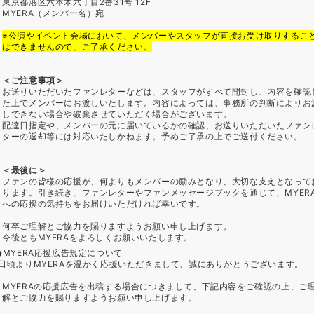
東京都港区六本木六丁目2番31号 12F
MYERA（メンバー名）宛
※公演やイベント会場において、メンバーやスタッフが直接お受け取りするこ
はできませんので、ご了承ください。
＜ご注意事項＞
お送りいただいたファンレターなどは、スタッフがすべて開封し、内容を確認
た上でメンバーにお渡しいたします。内容によっては、事務所の判断によりお
しできない場合や破棄させていただく場合がございます。
配達日指定や、メンバーの元に届いているかの確認、お送りいただいたファン
ターの返却等には対応いたしかねます。予めご了承の上でご送付ください。
＜最後に＞
ファンの皆様の応援が、何よりもメンバーの励みとなり、大切な支えとなって
ります。引き続き、ファンレターやファンメッセージブックを通じて、MYER
への応援の気持ちをお届けいただければ幸いです。
何卒ご理解とご協力を賜りますようお願い申し上げます。
今後ともMYERAをよろしくお願いいたします。
MYERA応援広告規定について
日頃よりMYERAを温かく応援いただきまして、誠にありがとうございます。
MYERAの応援広告を出稿する場合につきまして、下記内容をご確認の上、ご
解とご協力を賜りますようお願い申し上げます。