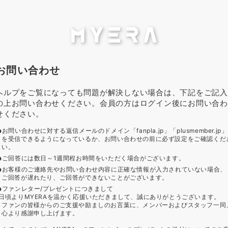
お問い合わせ
ヘルプをご覧になっても問題が解決しない場合は、下記をご記入
の上お問い合わせください。会員の方はログイン後にお問い合わ
せください。
お問い合わせに対する返信メールのドメイン「fanpla.jp」「plusmember.jp」
を受信できるようになっているか、お問い合わせの前に必ず設定をご確認くだ
い。
ご回答には数日～1週間程お時間をいただく場合がございます。
お客様のご連絡先やお問い合わせ内容に正確な情報が入力されていない場合、
ご回答が遅れたり、ご回答ができないことがございます。
ファンレター/プレゼントにつきまして
日頃よりMYERAを温かく応援いただきまして、誠にありがとうございます。
ファンの皆様からのご支援や励ましのお言葉に、メンバーおよびスタッフ一同
心より感謝申し上げます。