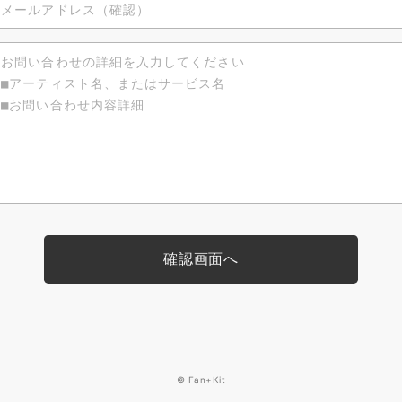
© Fan+Kit